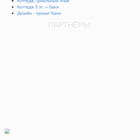
Коттедж, цокольный этаж
Коттедж 3 эт. + баня
Дизайн - проект бани
ПАРТНЁРЫ: